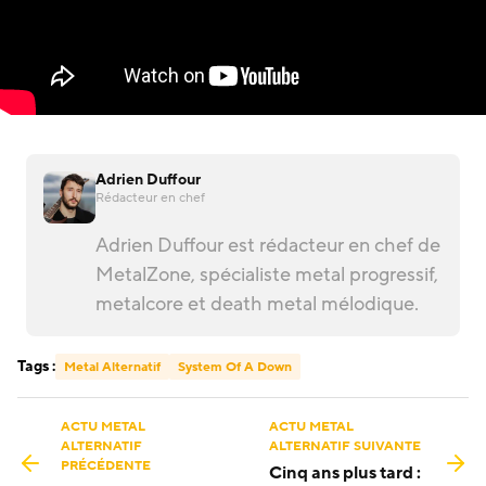
Adrien Duffour
Rédacteur en chef
Adrien Duffour est rédacteur en chef de
MetalZone, spécialiste metal progressif,
metalcore et death metal mélodique.
Tags :
Metal Alternatif
System Of A Down
ACTU METAL
ACTU METAL
ALTERNATIF
ALTERNATIF SUIVANTE
PRÉCÉDENTE
Cinq ans plus tard :