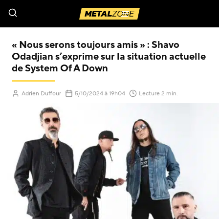
Menu
« Nous serons toujours amis » : Shavo
Odadjian s’exprime sur la situation actuelle
de System Of A Down
(Mis à jour le
)
Adrien Duffour
5/10/2024
à 19h04
Lecture 2 min.