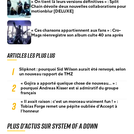
« On tient là leurs versions définitives » : Split
Chain dévoile deux nouvelles collaborations pour
motionblur [DELUXE]
« Ces chansons appartiennent aux fans » : Cro-
Mags réenregistre son album culte 40 ans après
Articles les plus lus
1
Slipknot : pourquoi Sid Wilson aurait été renvoyé, selon
un nouveau rapport de TMZ
« Gojira a apporté quelque chose de nouveau… » :
2
pourquoi Andreas Kisser est si admiratif du groupe
français
« Il avait raison : c’est un morceau vraiment fun ! » :
3
Tobias Forge remet une pépite oubliée d’Accept à
l’honneur
Plus d'actus sur System Of A Down