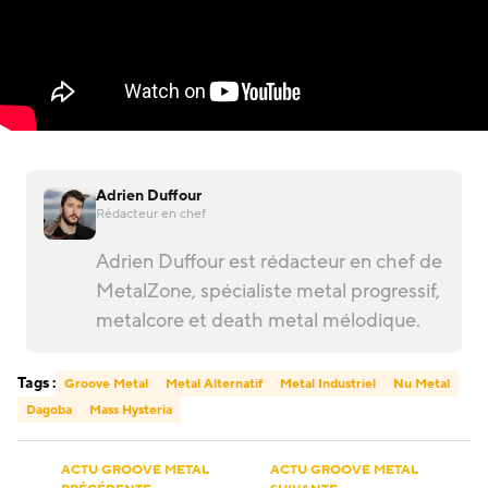
Adrien Duffour
Rédacteur en chef
Adrien Duffour est rédacteur en chef de
MetalZone, spécialiste metal progressif,
metalcore et death metal mélodique.
Tags :
Groove Metal
Metal Alternatif
Metal Industriel
Nu Metal
Dagoba
Mass Hysteria
ACTU GROOVE METAL
ACTU GROOVE METAL