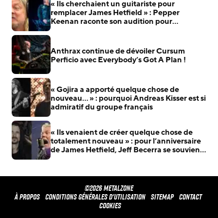
« Ils cherchaient un guitariste pour
remplacer James Hetfield » : Pepper
Keenan raconte son audition pour
Metallica
Anthrax continue de dévoiler Cursum
Perficio avec Everybody’s Got A Plan !
« Gojira a apporté quelque chose de
nouveau… » : pourquoi Andreas Kisser est si
admiratif du groupe français
« Ils venaient de créer quelque chose de
totalement nouveau » : pour l’anniversaire
de James Hetfield, Jeff Becerra se souvient
du jour où il a compris que Metallica allait
changer le heavy metal
©2026 METALZONE
À propos
Conditions générales d'utilisation
Sitemap
Contact
Cookies