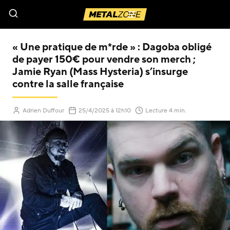
Menu
« Une pratique de m*rde » : Dagoba obligé
de payer 150€ pour vendre son merch ;
Jamie Ryan (Mass Hysteria) s’insurge
contre la salle française
(Mis à jour le
)
Adrien Duffour
25/4/2025
à 12h10
Lecture 4 min.