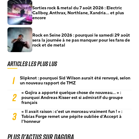
Sorties rock & metal du 7 août 2026 : Electric
Callboy, Anthrax, Northlane, Xandria… et plus
encore
Rock en Seine 2026 : pourquoi le samedi 29 août
sera la journée à ne pas manquer pour les fans de
rock et de metal
Articles les plus lus
1
Slipknot : pourquoi Sid Wilson aurait été renvoyé, selon
un nouveau rapport de TMZ
« Gojira a apporté quelque chose de nouveau… » :
2
pourquoi Andreas Kisser est si admiratif du groupe
français
« Il avait raison : c’est un morceau vraiment fun ! » :
3
Tobias Forge remet une pépite oubliée d’Accept à
l’honneur
Plus d'actus sur Dagoba