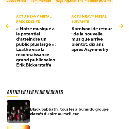
Judas Priest
Tom Morello
Rage Against The Machine (RATM)
ACTU HEAVY METAL
ACTU HEAVY METAL
PRÉCÉDENTE
SUIVANTE
« Notre musique a
Karnivool de retour
le potentiel
: de la nouvelle
d’atteindre un
musique arrive
public plus large » :
bientôt, dix ans
Loathe vise la
après Asymmetry
reconnaissance
grand public selon
Erik Bickerstaffe
Articles les plus récents
Black Sabbath : tous les albums du groupe
classés du pire au meilleur