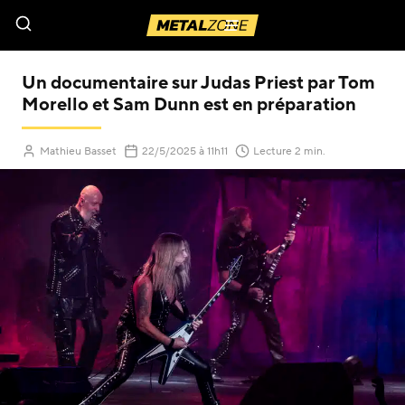
Menu
Un documentaire sur Judas Priest par Tom
Morello et Sam Dunn est en préparation
(Mis à jour le
)
Mathieu Basset
22/5/2025
à 11h11
Lecture 2 min.