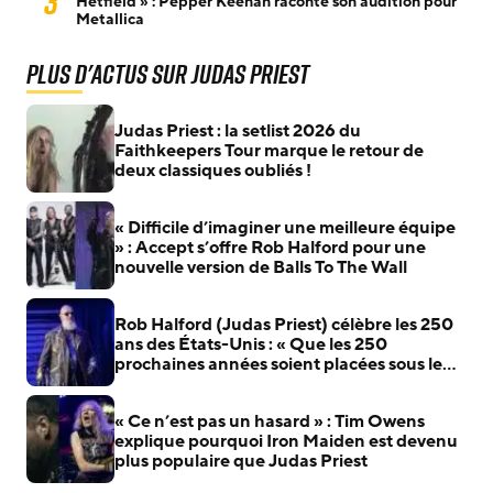
3
Hetfield » : Pepper Keenan raconte son audition pour
Metallica
Plus d'actus sur Judas Priest
Judas Priest : la setlist 2026 du
Faithkeepers Tour marque le retour de
deux classiques oubliés !
« Difficile d’imaginer une meilleure équipe
» : Accept s’offre Rob Halford pour une
nouvelle version de Balls To The Wall
Rob Halford (Judas Priest) célèbre les 250
ans des États-Unis : « Que les 250
prochaines années soient placées sous le
signe du courage… »
« Ce n’est pas un hasard » : Tim Owens
explique pourquoi Iron Maiden est devenu
plus populaire que Judas Priest