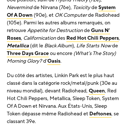
Nevermind
de Nirvana (76e),
Toxicity
de
System
Of A Down
(90e), et
OK Computer
de Radiohead
(105e). Parmi les autres albums remarqués, on
retrouve
Appetite for Destruction
de
Guns N’
Roses
,
Californication
des
Red Hot Chili Peppers
,
Metallica
(dit le
Black Album
),
Life Starts Now
de
Three Days Grace
ou encore
(What’s The Story)
Morning Glory?
d’
Oasis
.
Du côté des artistes, Linkin Park est le plus haut
classé dans la catégorie rock/metal/punk (30e au
niveau mondial), devant Radiohead,
Queen
, Red
Hot Chili Peppers, Metallica, Sleep Token, System
Of A Down et Nirvana. Aux États-Unis, Sleep
Token dépasse même Radiohead et
Deftones
, se
classant 39e.