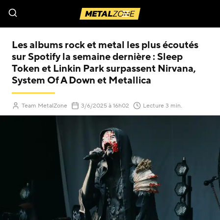
Menu
Les albums rock et metal les plus écoutés
sur Spotify la semaine dernière : Sleep
Token et Linkin Park surpassent Nirvana,
System Of A Down et Metallica
(Mis à jour le
)
Team MetalZone
3/6/2025
à 16h02
Lecture 3 min.