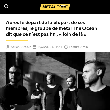
Menu
Après le départ de la plupart de ses
membres, le groupe de metal The Ocean
dit que ce n’est pas fini, « loin de là »
(Mis à jour le
)
Adrien Duffour
17/6/2025
à 14h44
Lecture 2 min.