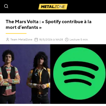
Menu
The Mars Volta : « Spotify contribue à la
mort d’enfants »
(Mis à jour le
)
Team MetalZone
18/5/2026
à 16h28
Lecture 5 min.