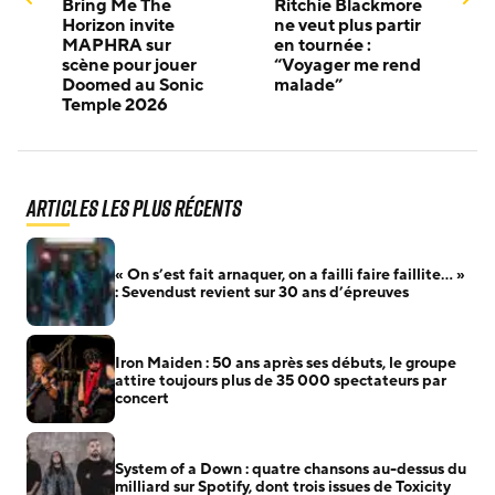
Bring Me The
Ritchie Blackmore
Horizon invite
ne veut plus partir
MAPHRA sur
en tournée :
scène pour jouer
“Voyager me rend
Doomed au Sonic
malade”
Temple 2026
Articles les plus récents
« On s’est fait arnaquer, on a failli faire faillite… »
: Sevendust revient sur 30 ans d’épreuves
Iron Maiden : 50 ans après ses débuts, le groupe
attire toujours plus de 35 000 spectateurs par
concert
System of a Down : quatre chansons au-dessus du
milliard sur Spotify, dont trois issues de Toxicity