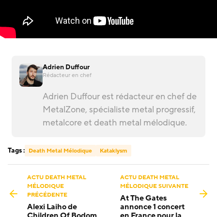
Adrien Duffour
Rédacteur en chef
Adrien Duffour est rédacteur en chef de
MetalZone, spécialiste metal progressif,
metalcore et death metal mélodique.
Tags :
Death Metal Mélodique
Kataklysm
ACTU DEATH METAL
ACTU DEATH METAL
MÉLODIQUE
MÉLODIQUE SUIVANTE
PRÉCÉDENTE
At The Gates
Alexi Laiho de
annonce 1 concert
Children Of Bodom
en France pour la