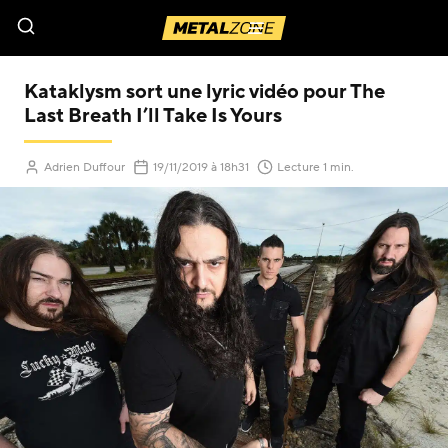
Menu
Kataklysm sort une lyric vidéo pour The
Last Breath I’ll Take Is Yours
(Mis à jour le
)
Adrien Duffour
19/11/2019
à 18h31
Lecture 1 min.