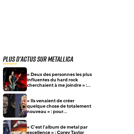
Plus d'actus sur Metallica
« Deux des personnes les plus
influentes du hard rock
cherchaient à me joindre » :
Robert Trujillo raconte
comment il a rejoint Metallica
« Ils venaient de créer
quelque chose de totalement
nouveau » : pour
l’anniversaire de James
Hetfield, Jeff Becerra se
« C’est l’album de metal par
souvient du jour où il a
excellence » : Corey Taylor
compris que Metallica allait