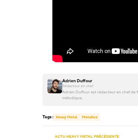
Adrien Duffour
Rédacteur en chef
Adrien Duffour est rédacteur en chef de M
mélodique.
Tags :
Heavy Metal
Metallica
ACTU HEAVY METAL PRÉCÉDENTE