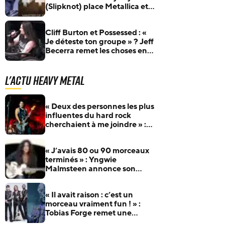
(Slipknot) place Metallica et
changer le heavy metal
Master Of Puppets au
sommet
Cliff Burton et Possessed : «
Je déteste ton groupe » ? Jeff
Becerra remet les choses en
contexte
L'actu Heavy Metal
« Deux des personnes les plus
influentes du hard rock
cherchaient à me joindre » :
Robert Trujillo raconte
comment il a rejoint Metallica
« J’avais 80 ou 90 morceaux
terminés » : Yngwie
Malmsteen annonce son
nouvel album et dévoile Now
Or Never
« Il avait raison : c’est un
morceau vraiment fun ! » :
Tobias Forge remet une
pépite oubliée d’Accept à