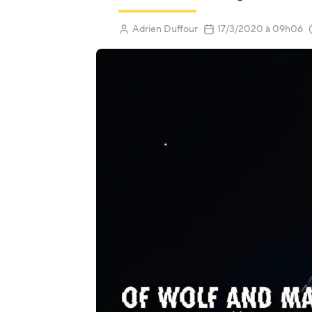
Adrien Duffour
17/3/2020
à 09h06