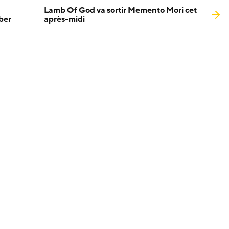
Lamb Of God va sortir Memento Mori cet
ber
après-midi