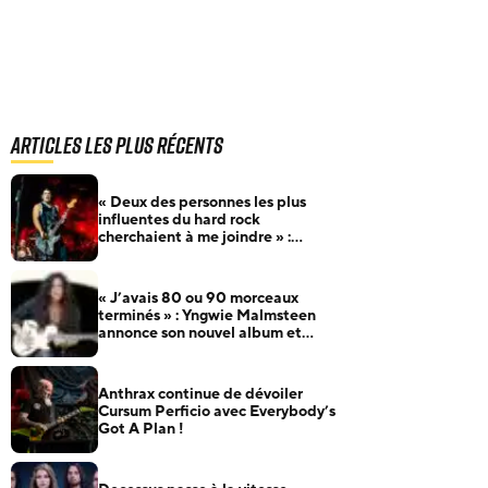
Articles les plus récents
« Deux des personnes les plus
influentes du hard rock
cherchaient à me joindre » :
Robert Trujillo raconte comment
il a rejoint Metallica
« J’avais 80 ou 90 morceaux
terminés » : Yngwie Malmsteen
annonce son nouvel album et
dévoile Now Or Never
Anthrax continue de dévoiler
Cursum Perficio avec Everybody’s
Got A Plan !