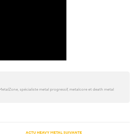
etalZone, spécialiste metal progressif, metalcore et death metal
ACTU HEAVY METAL SUIVANTE