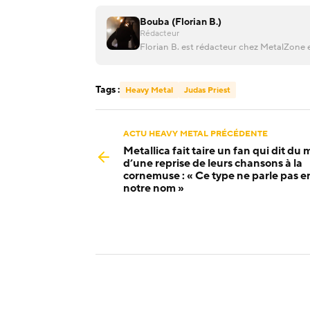
Bouba (Florian B.)
Rédacteur
Florian B. est rédacteur chez MetalZone e
Tags :
Heavy Metal
Judas Priest
ACTU HEAVY METAL PRÉCÉDENTE
Metallica fait taire un fan qui dit du 
d’une reprise de leurs chansons à la
cornemuse : « Ce type ne parle pas e
notre nom »