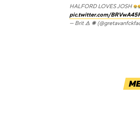
HALFORD LOVES JOSH
pic.twitter.com/BRVwA45
— Brit 🜁 ✺ (@gretavanfckfa