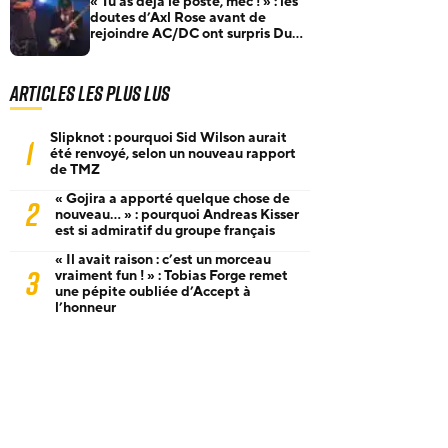
« Tu as déjà le poste, mec ! » : les
doutes d’Axl Rose avant de
rejoindre AC/DC ont surpris Duff
McKagan
Articles les plus lus
Slipknot : pourquoi Sid Wilson aurait
1
été renvoyé, selon un nouveau rapport
de TMZ
« Gojira a apporté quelque chose de
2
nouveau… » : pourquoi Andreas Kisser
est si admiratif du groupe français
« Il avait raison : c’est un morceau
3
vraiment fun ! » : Tobias Forge remet
une pépite oubliée d’Accept à
l’honneur