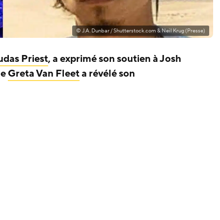
© J.A. Dunbar / Shutterstock.com & Neil Krug (Presse)
udas Priest
, a exprimé son soutien à Josh
de
Greta Van Fleet
a révélé son