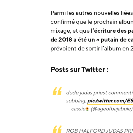
Parmi les autres nouvelles liée
confirmé que le prochain albu
mixage, et que
l’écriture des 
de 2018 a été un « putain de 
prévoient de sortir l’album en 
Posts sur Twitter :
dude judas priest commenti
sobbing.
pic.twitter.com/
— cassie
(@ageofbajabule
ROB HALFORD JUDAS PRI