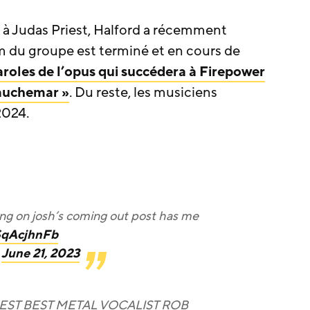
s à Judas Priest, Halford a récemment
m du groupe est terminé et en cours de
paroles de l’opus qui succédera à Firepower
cauchemar »
. Du reste, les musiciens
2024.
ng on josh’s coming out post has me
ESqAcjhnFb
)
June 21, 2023
EST BEST METAL VOCALIST ROB