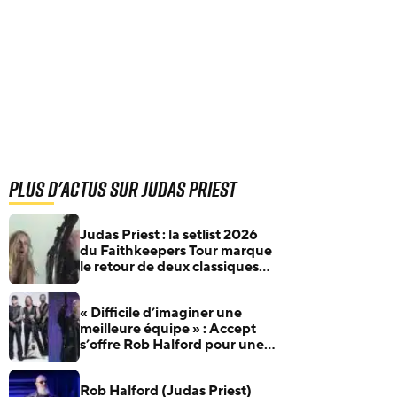
Plus d'actus sur Judas Priest
Judas Priest : la setlist 2026
du Faithkeepers Tour marque
le retour de deux classiques
oubliés !
« Difficile d’imaginer une
meilleure équipe » : Accept
s’offre Rob Halford pour une
nouvelle version de Balls To
The Wall
Rob Halford (Judas Priest)