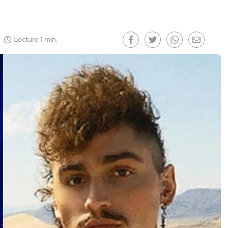
our le
)
Lecture 1 min.