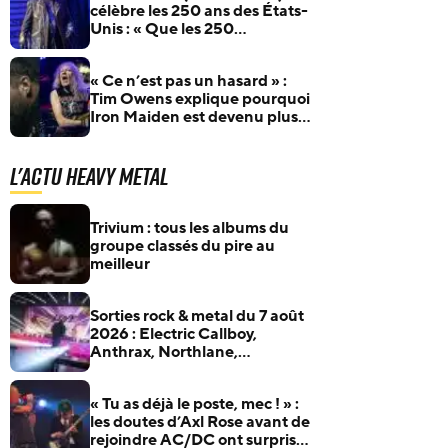
célèbre les 250 ans des États-
Unis : « Que les 250
prochaines années soient
placées sous le signe du
« Ce n’est pas un hasard » :
courage… »
Tim Owens explique pourquoi
Iron Maiden est devenu plus
populaire que Judas Priest
L'actu Heavy Metal
Trivium : tous les albums du
groupe classés du pire au
meilleur
Sorties rock & metal du 7 août
2026 : Electric Callboy,
Anthrax, Northlane,
Xandria… et plus encore
« Tu as déjà le poste, mec ! » :
les doutes d’Axl Rose avant de
rejoindre AC/DC ont surpris