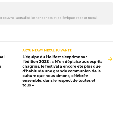
t couvre l’actualité, les tendances et polémiques rock et metal.
ACTU HEAVY METAL SUIVANTE
mal
L’équipe du Hellfest s’exprime sur
l’édition 2023 : « N’en déplaise aux esprits
n
chagrins, le festival a encore été plus que
d’habitude une grande communion de la
culture que nous aimons, célébrée
ensemble, dans le respect de toutes et
tous »