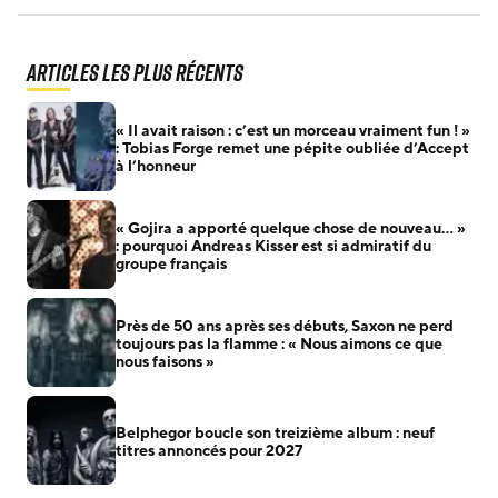
Articles les plus récents
« Il avait raison : c’est un morceau vraiment fun ! »
: Tobias Forge remet une pépite oubliée d’Accept
à l’honneur
« Gojira a apporté quelque chose de nouveau… »
: pourquoi Andreas Kisser est si admiratif du
groupe français
Près de 50 ans après ses débuts, Saxon ne perd
toujours pas la flamme : « Nous aimons ce que
nous faisons »
Belphegor boucle son treizième album : neuf
titres annoncés pour 2027