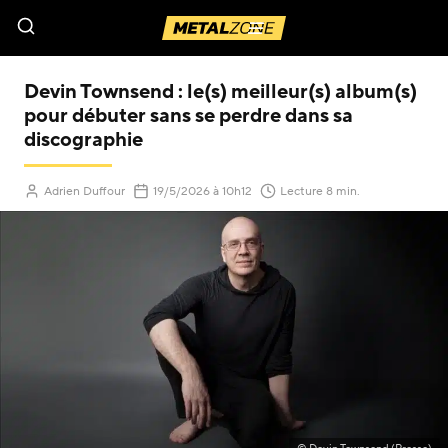
Menu
Devin Townsend : le(s) meilleur(s) album(s)
pour débuter sans se perdre dans sa
discographie
(Mis à jour le
)
Adrien Duffour
19/5/2026
à 10h12
Lecture 8 min.