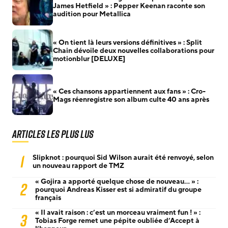
James Hetfield » : Pepper Keenan raconte son
audition pour Metallica
« On tient là leurs versions définitives » : Split
Chain dévoile deux nouvelles collaborations pour
motionblur [DELUXE]
« Ces chansons appartiennent aux fans » : Cro-
Mags réenregistre son album culte 40 ans après
Articles les plus lus
1
Slipknot : pourquoi Sid Wilson aurait été renvoyé, selon
un nouveau rapport de TMZ
« Gojira a apporté quelque chose de nouveau… » :
2
pourquoi Andreas Kisser est si admiratif du groupe
français
« Il avait raison : c’est un morceau vraiment fun ! » :
3
Tobias Forge remet une pépite oubliée d’Accept à