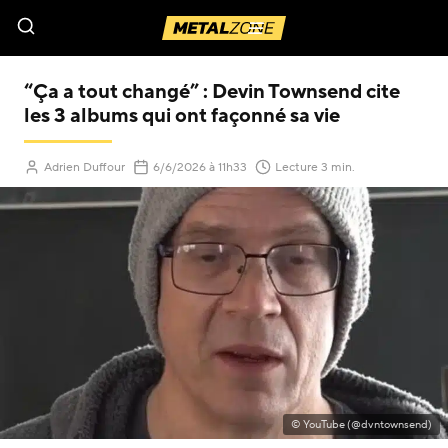
Menu
“Ça a tout changé” : Devin Townsend cite
les 3 albums qui ont façonné sa vie
(Mis à jour le
)
Adrien Duffour
6/6/2026
à 11h33
Lecture 3 min.
© YouTube (@dvntownsend)