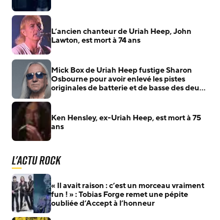
L’ancien chanteur de Uriah Heep, John
Lawton, est mort à 74 ans
Mick Box de Uriah Heep fustige Sharon
Osbourne pour avoir enlevé les pistes
originales de batterie et de basse des deux
premiers albums d’Ozzy Osbourne
Ken Hensley, ex-Uriah Heep, est mort à 75
ans
L'actu Rock
« Il avait raison : c’est un morceau vraiment
fun ! » : Tobias Forge remet une pépite
oubliée d’Accept à l’honneur