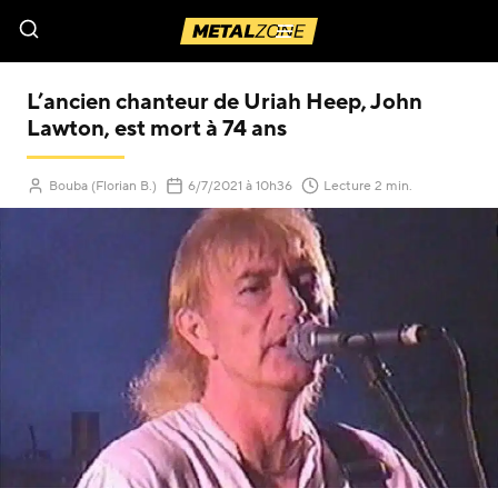
Menu
L’ancien chanteur de Uriah Heep, John
Lawton, est mort à 74 ans
(Mis à jour le
)
Bouba (Florian B.)
6/7/2021
à 10h36
Lecture 2 min.