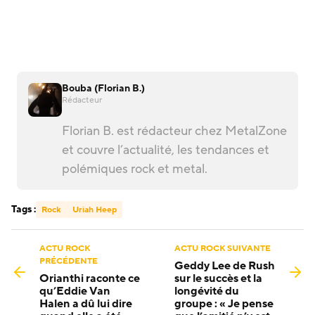
Bouba (Florian B.)
Rédacteur
Florian B. est rédacteur chez MetalZone
et couvre l’actualité, les tendances et
polémiques rock et metal.
Tags :
Rock
Uriah Heep
ACTU ROCK
ACTU ROCK SUIVANTE
PRÉCÉDENTE
Geddy Lee de Rush
Orianthi raconte ce
sur le succès et la
qu’Eddie Van
longévité du
Halen a dû lui dire
groupe : « Je pense