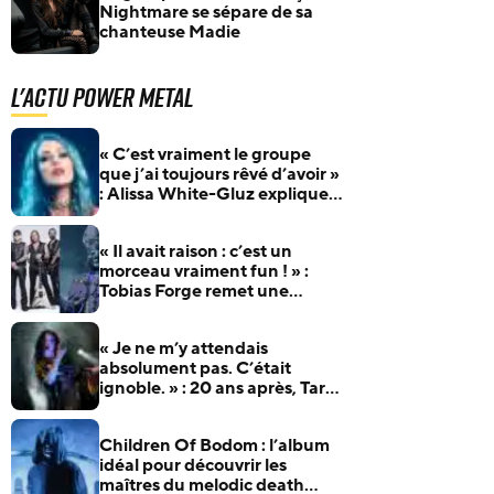
Nightmare se sépare de sa
chanteuse Madie
L'actu Power Metal
« C’est vraiment le groupe
que j’ai toujours rêvé d’avoir »
: Alissa White-Gluz explique
pourquoi Blue Medusa passe
avant tout
« Il avait raison : c’est un
morceau vraiment fun ! » :
Tobias Forge remet une
pépite oubliée d’Accept à
l’honneur
« Je ne m’y attendais
absolument pas. C’était
ignoble. » : 20 ans après, Tarja
revient sur son éviction de
Nightwish
Children Of Bodom : l’album
idéal pour découvrir les
maîtres du melodic death