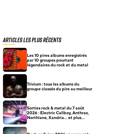
Articles les plus récents
Les 10 pires albums enregistrés
par 10 groupes pourtant
légendaires du rock et du metal
Trivium : tous les albums du
groupe classés du pire au meilleur
Sorties rock & metal du 7 août
2026 : Electric Callboy, Anthrax,
Northlane, Xandria… et plus
encore