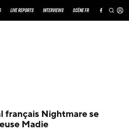
S
LIVE REPORTS
INTERVIEWS
SCÈNE FR
l français Nightmare se
teuse Madie