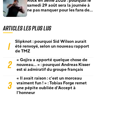
Rock en Seine 2026 : pourquoi le
samedi 29 août sera la journée à
ne pas manquer pour les fans de
rock et de metal
Articles les plus lus
Slipknot : pourquoi Sid Wilson aurait
1
été renvoyé, selon un nouveau rapport
de TMZ
« Gojira a apporté quelque chose de
2
nouveau… » : pourquoi Andreas Kisser
est si admiratif du groupe français
« Il avait raison : c’est un morceau
3
vraiment fun ! » : Tobias Forge remet
une pépite oubliée d’Accept à
l’honneur