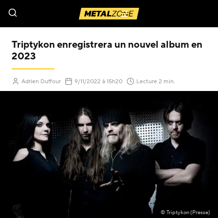
Menu
Triptykon enregistrera un nouvel album en
2023
(Mis à jour le
)
Adrien Duffour
9/11/2022
à 15h20
Lecture 2 min.
© Triptykon (Presse)