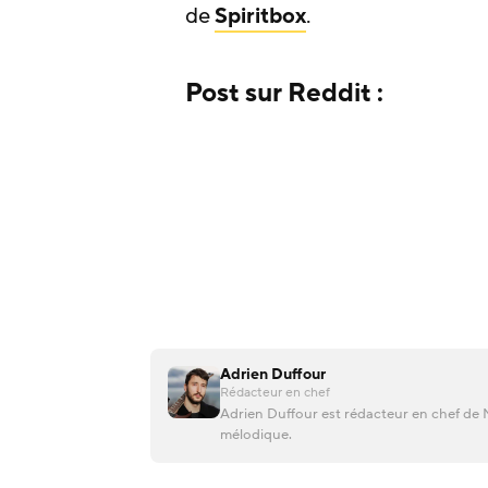
de
Spiritbox
.
Post sur Reddit :
Adrien Duffour
Rédacteur en chef
Adrien Duffour est rédacteur en chef de M
mélodique.