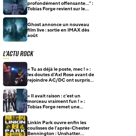
profondément offensante…” :
Tobias Forge revient sur le
plus grand malentendu de
Ghost
Ghost annonce un nouveau
film live : sortie en IMAX dès
août
L'actu Rock
« Tu as déjà le poste, mec ! » :
les doutes d’Axl Rose avant de
rejoindre AC/DC ont surpris
Duff McKagan
« Il avait raison : c’est un
morceau vraiment fun ! » :
Tobias Forge remet une
pépite oubliée d’Accept à
l’honneur
Linkin Park ouvre enfin les
coulisses de l’après-Chester
Bennington : Unshatter