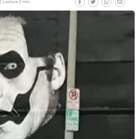
 le
)
Lecture 2 min.