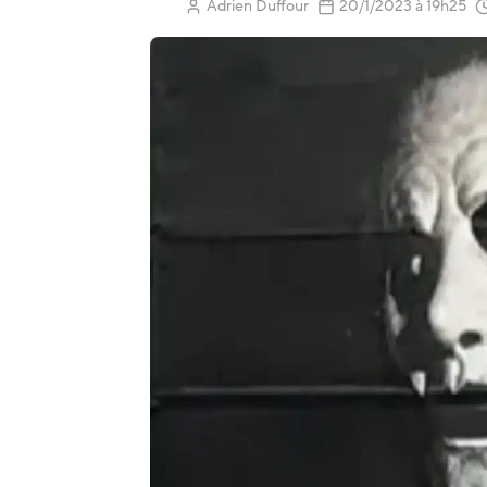
(Mis à jour
Adrien Duffour
20/1/2023
à 19h25