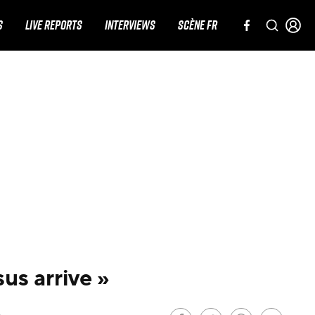
S
LIVE REPORTS
INTERVIEWS
SCÈNE FR
us arrive »