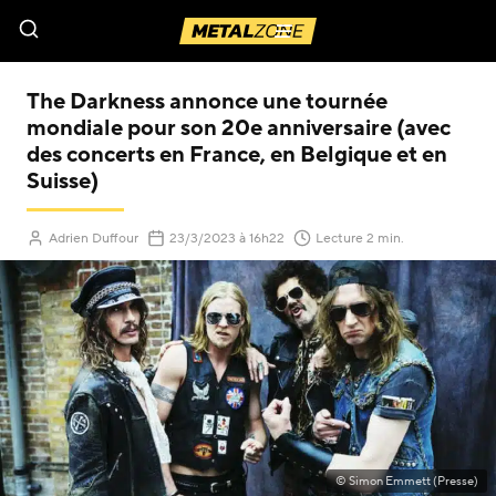
Menu
The Darkness annonce une tournée
mondiale pour son 20e anniversaire (avec
des concerts en France, en Belgique et en
Suisse)
(Mis à jour le
)
Adrien Duffour
23/3/2023
à 16h22
Lecture 2 min.
© Simon Emmett (Presse)