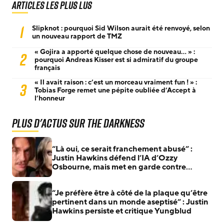
Articles les plus lus
1
Slipknot : pourquoi Sid Wilson aurait été renvoyé, selon
un nouveau rapport de TMZ
« Gojira a apporté quelque chose de nouveau… » :
2
pourquoi Andreas Kisser est si admiratif du groupe
français
« Il avait raison : c’est un morceau vraiment fun ! » :
3
Tobias Forge remet une pépite oubliée d’Accept à
l’honneur
Plus d'actus sur The Darkness
“Là oui, ce serait franchement abusé” :
Justin Hawkins défend l’IA d’Ozzy
Osbourne, mais met en garde contre
certaines dérives commerciales
“Je préfère être à côté de la plaque qu’être
pertinent dans un monde aseptisé” : Justin
Hawkins persiste et critique Yungblud