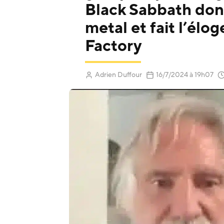
Black Sabbath donn
metal et fait l’élo
Factory
(Mis à jour 
Adrien Duffour
16/7/2024
à 19h07