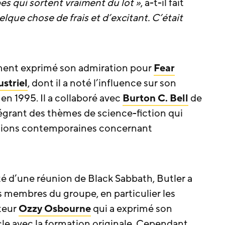
pes qui sortent vraiment du lot »
, a-t-il fait
elque chose de frais et d’excitant. C’était
ement exprimé son admiration pour
Fear
ustriel
, dont il a noté l’influence sur son
 en 1995. Il a collaboré avec
Burton C. Bell
de
tégrant des thèmes de science-fiction qui
tions contemporaines concernant
té d’une réunion de Black Sabbath, Butler a
s membres du groupe, en particulier les
teur
Ozzy Osbourne
qui a exprimé son
cle avec la formation originale. Cependant,