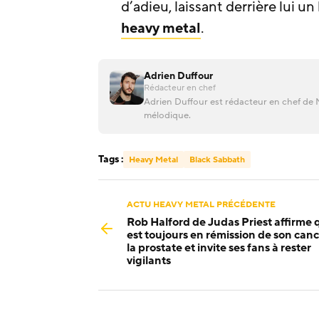
d’adieu, laissant derrière lui
heavy metal
.
Adrien Duffour
Rédacteur en chef
Adrien Duffour est rédacteur en chef de M
mélodique.
Tags :
Heavy Metal
Black Sabbath
ACTU HEAVY METAL PRÉCÉDENTE
Rob Halford de Judas Priest affirme q
est toujours en rémission de son can
la prostate et invite ses fans à rester
vigilants