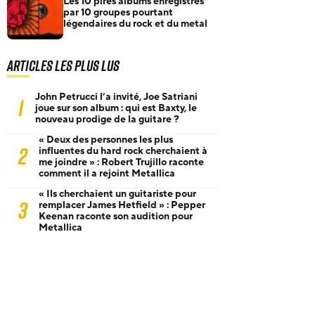
Les 10 pires albums enregistrés
par 10 groupes pourtant
légendaires du rock et du metal
Articles les plus lus
John Petrucci l’a invité, Joe Satriani
1
joue sur son album : qui est Baxty, le
nouveau prodige de la guitare ?
« Deux des personnes les plus
2
influentes du hard rock cherchaient à
me joindre » : Robert Trujillo raconte
comment il a rejoint Metallica
« Ils cherchaient un guitariste pour
3
remplacer James Hetfield » : Pepper
Keenan raconte son audition pour
Metallica