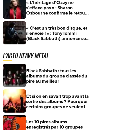
« L’héritage d’Ozzy ne
s’efface pas » : Sharon
Osbourne confirme le retour
d’Ozzfest et le film Back To
The Beginning
« C’est un très bon disque, et
il envoie ! » : Tony Iommi
(Black Sabbath) annonce son
premier album solo depuis
2005
L'actu Heavy Metal
Black Sabbath : tous les
albums du groupe classés du
pire au meilleur
Et si on en savait trop avant la
sortie des albums ? Pourquoi
certains groupes ne veulent
plus rien annoncer
Les 10 pires albums
enregistrés par 10 groupes