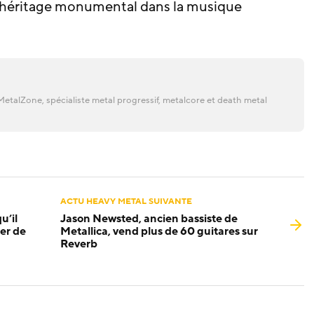
 un héritage monumental dans la musique
etalZone, spécialiste metal progressif, metalcore et death metal
ACTU HEAVY METAL SUIVANTE
u’il
Jason Newsted, ancien bassiste de
cer de
Metallica, vend plus de 60 guitares sur
Reverb