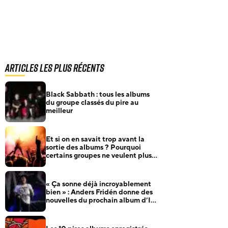
Articles les plus récents
Black Sabbath : tous les albums
du groupe classés du pire au
meilleur
Et si on en savait trop avant la
sortie des albums ? Pourquoi
certains groupes ne veulent plus
rien annoncer
« Ça sonne déjà incroyablement
bien » : Anders Fridén donne des
nouvelles du prochain album d’In
Flames