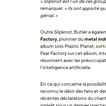
« Slipknot est l’un de ces grou
remarquer.
« Ils ont apporté qu
génial. »
Outre Slipknot, Butler a égal
Factory
, pionnier du
metal ind
album solo Plastic Planet, sorti
Fear Factory sur cet album, in
résonnent avec les préoccupa
l’intelligence artificielle.
En ce qui concerne la possibili
reconnu le désir des fans et de
récentes déclarations du chan
intérêt pour un dernier specta