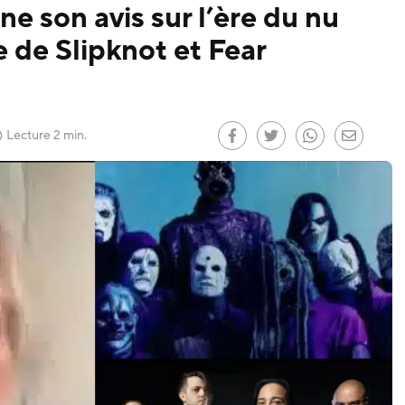
e son avis sur l’ère du nu
ge de Slipknot et Fear
le
)
Lecture 2 min.