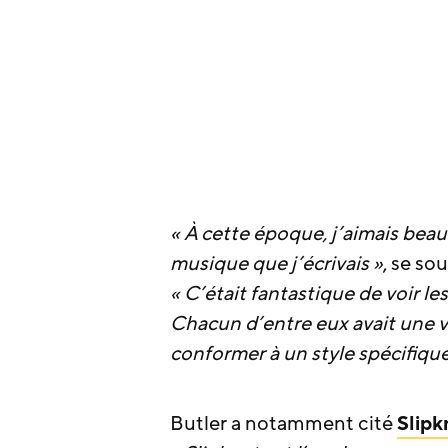
« À cette époque, j’aimais beauc
musique que j’écrivais »
, se so
« C’était fantastique de voir 
Chacun d’entre eux avait une vi
conformer à un style spécifique
Butler a notamment cité
Slipk