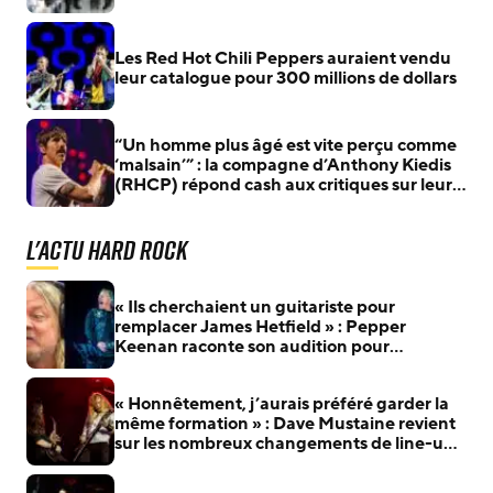
Peppers sans John Frusciante
Les Red Hot Chili Peppers auraient vendu
leur catalogue pour 300 millions de dollars
“Un homme plus âgé est vite perçu comme
‘malsain’” : la compagne d’Anthony Kiedis
(RHCP) répond cash aux critiques sur leurs
33 ans d’écart
L'actu Hard Rock
« Ils cherchaient un guitariste pour
remplacer James Hetfield » : Pepper
Keenan raconte son audition pour
Metallica
« Honnêtement, j’aurais préféré garder la
même formation » : Dave Mustaine revient
sur les nombreux changements de line-up
de Megadeth