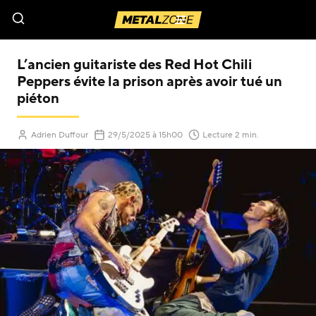
Menu
L’ancien guitariste des Red Hot Chili
Peppers évite la prison après avoir tué un
piéton
(Mis à jour le
)
Adrien Duffour
29/5/2025
à 15h00
Lecture 2 min.