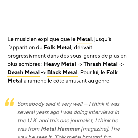
Le musicien explique que le
Metal
, jusqu’à
l’apparition du
Folk Metal
, dérivait
progressivment dans des sous-genres de plus en
plus sombres :
Heavy Metal
->
Thrash Metal
->
Death Metal
->
Black Metal
. Pour lui, le
Folk
Metal
a ramené le côté amusant au genre.
Somebody said it very well — I think it was
several years ago I was doing interviews in
the U.K. and this one journalist, I think he
was from
Metal Hammer
[magazine]. The
way he sees it, ‘Folk metal brought fun