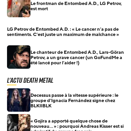
Le frontman de Entombed A.D., LG Petrov,
est mort
LG Petrov de Entombed A.D. : « Le cancer n’a pas de
sentiments. C’est juste un maximum de malchance »
Le chanteur de Entombed A.D., Lars-Göran
Petrov, a un grave cancer (un GoFundMe a
été lancé pour l’aider !)
L'actu Death Metal
Decessus passe à la vitesse supérieure : le
groupe d’Ignacia Fernández signe chez
BLKIIBLK
« Gojira a apporté quelque chose de
nouveau… » : pourquoi Andreas Kisser est si