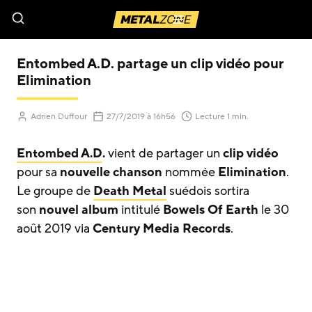
Menu
Entombed A.D. partage un clip vidéo pour
Elimination
(Mis à jour le
)
Adrien Duffour
27/7/2019
à 16h56
Lecture 1 min.
Entombed A.D
.
vient de partager un
clip vidéo
pour sa
nouvelle chanson
nommée
Elimination
.
Le groupe de
Death Metal
suédois sortira
son
nouvel album
intitulé
Bowels Of Earth
le 30
août 2019 via
Century Media Records
.