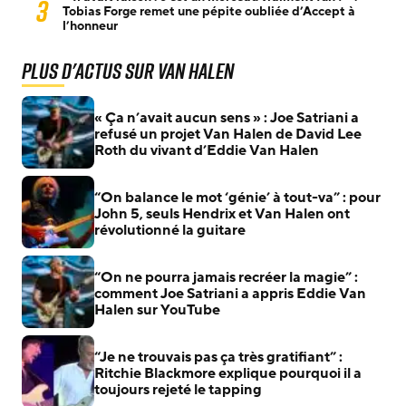
3
Tobias Forge remet une pépite oubliée d’Accept à
l’honneur
Plus d'actus sur Van Halen
« Ça n’avait aucun sens » : Joe Satriani a
refusé un projet Van Halen de David Lee
Roth du vivant d’Eddie Van Halen
“On balance le mot ‘génie’ à tout-va” : pour
John 5, seuls Hendrix et Van Halen ont
révolutionné la guitare
“On ne pourra jamais recréer la magie” :
comment Joe Satriani a appris Eddie Van
Halen sur YouTube
“Je ne trouvais pas ça très gratifiant” :
Ritchie Blackmore explique pourquoi il a
toujours rejeté le tapping