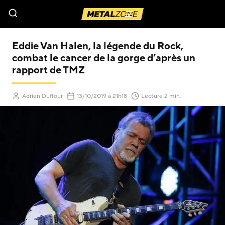
Menu
Eddie Van Halen, la légende du Rock,
combat le cancer de la gorge d’après un
rapport de TMZ
(Mis à jour le
)
Adrien Duffour
13/10/2019
à 21h18
Lecture 2 min.