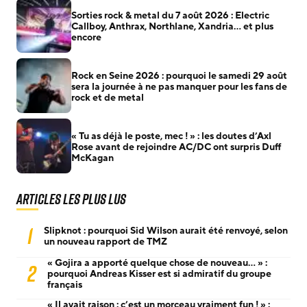
Sorties rock & metal du 7 août 2026 : Electric
Callboy, Anthrax, Northlane, Xandria… et plus
encore
Rock en Seine 2026 : pourquoi le samedi 29 août
sera la journée à ne pas manquer pour les fans de
rock et de metal
« Tu as déjà le poste, mec ! » : les doutes d’Axl
Rose avant de rejoindre AC/DC ont surpris Duff
McKagan
Articles les plus lus
1
Slipknot : pourquoi Sid Wilson aurait été renvoyé, selon
un nouveau rapport de TMZ
« Gojira a apporté quelque chose de nouveau… » :
2
pourquoi Andreas Kisser est si admiratif du groupe
français
« Il avait raison : c’est un morceau vraiment fun ! » :