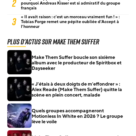
2
pourquoi Andreas Kisser est si admiratif du groupe
français
« Il avait raison : c’est un morceau vraiment fun ! » :
3
Tobias Forge remet une pépite oubliée d’Accept à
l’honneur
Plus d'actus sur Make Them Suffer
Make Them Suffer boucle son sixième
album avec le producteur de Spiritbox et
Dayseeker
« J’étais à deux doigts de m’effondrer » :
Alex Reade (Make Them Suffer) quitte la
scène en plein concert, malade
Quels groupes accompagneront
Motionless In White en 2026 ? Le groupe
lève le voile