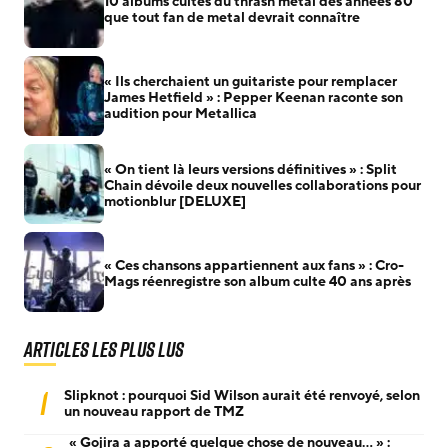
10 albums cultes du thrash metal des années 80
que tout fan de metal devrait connaître
« Ils cherchaient un guitariste pour remplacer
James Hetfield » : Pepper Keenan raconte son
audition pour Metallica
« On tient là leurs versions définitives » : Split
Chain dévoile deux nouvelles collaborations pour
motionblur [DELUXE]
« Ces chansons appartiennent aux fans » : Cro-
Mags réenregistre son album culte 40 ans après
Articles les plus lus
1
Slipknot : pourquoi Sid Wilson aurait été renvoyé, selon
un nouveau rapport de TMZ
« Gojira a apporté quelque chose de nouveau… » :