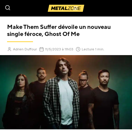
Menu
Make Them Suffer dévoile un nouveau
single féroce, Ghost Of Me
(Mis à jour le
)
Adrien Duffour
11/5/2023
à 11h03
Lecture 1 min.