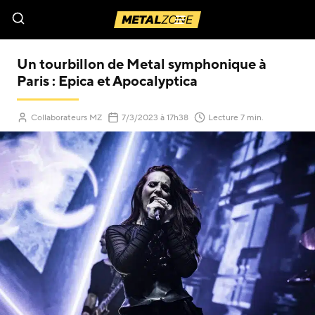
Menu
Un tourbillon de Metal symphonique à
Paris : Epica et Apocalyptica
(Mis à jour le
)
Collaborateurs MZ
7/3/2023
à 17h38
Lecture 7 min.