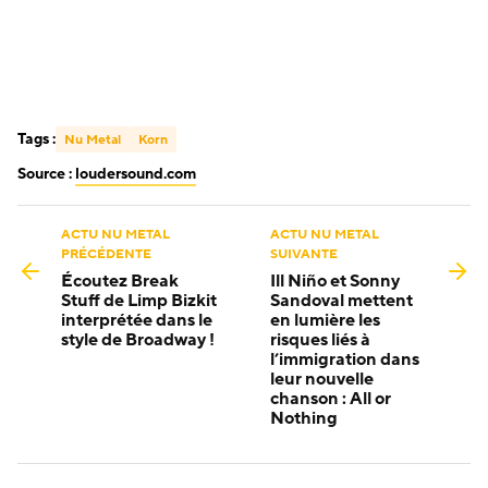
Tags :
Nu Metal
Korn
Source :
loudersound.com
ACTU NU METAL
ACTU NU METAL
PRÉCÉDENTE
SUIVANTE
Écoutez Break
Ill Niño et Sonny
Stuff de Limp Bizkit
Sandoval mettent
interprétée dans le
en lumière les
style de Broadway !
risques liés à
l’immigration dans
leur nouvelle
chanson : All or
Nothing