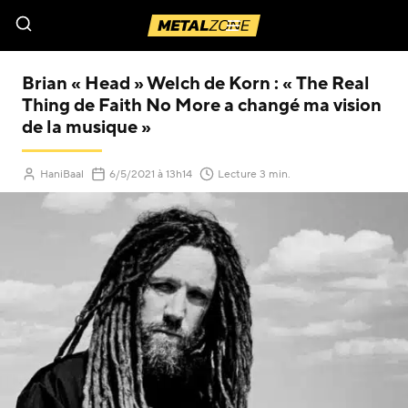
Menu
Brian « Head » Welch de Korn : « The Real
Thing de Faith No More a changé ma vision
de la musique »
(Mis à jour le
)
HaniBaal
6/5/2021
à 13h14
Lecture 3 min.