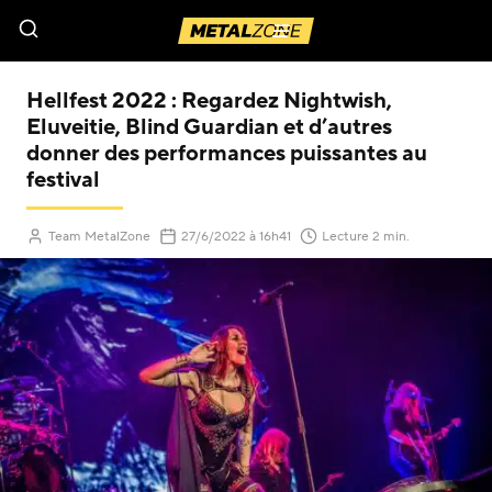
Menu
Hellfest 2022 : Regardez Nightwish,
Eluveitie, Blind Guardian et d’autres
donner des performances puissantes au
festival
(Mis à jour le
)
Team MetalZone
27/6/2022
à 16h41
Lecture 2 min.