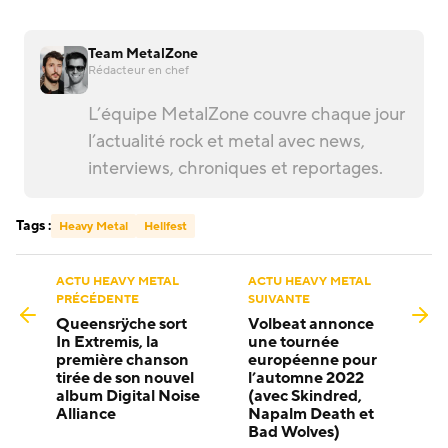
Team MetalZone
Rédacteur en chef
L’équipe MetalZone couvre chaque jour
l’actualité rock et metal avec news,
interviews, chroniques et reportages.
Tags :
Heavy Metal
Hellfest
ACTU HEAVY METAL
ACTU HEAVY METAL
PRÉCÉDENTE
SUIVANTE
Queensrÿche sort
Volbeat annonce
In Extremis, la
une tournée
première chanson
européenne pour
tirée de son nouvel
l’automne 2022
album Digital Noise
(avec Skindred,
Alliance
Napalm Death et
Bad Wolves)