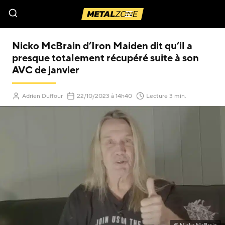
Menu
Nicko McBrain d’Iron Maiden dit qu’il a
presque totalement récupéré suite à son
AVC de janvier
(Mis à jour le
)
Adrien Duffour
22/10/2023
à 14h40
Lecture 3 min.