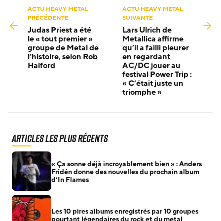
ACTU HEAVY METAL
ACTU HEAVY METAL
PRÉCÉDENTE
SUIVANTE
Judas Priest a été
Lars Ulrich de
le « tout premier »
Metallica affirme
groupe de Metal de
qu’il a failli pleurer
l’histoire, selon Rob
en regardant
Halford
AC/DC jouer au
festival Power Trip :
« C’était juste un
triomphe »
Articles les plus récents
« Ça sonne déjà incroyablement bien » : Anders
Fridén donne des nouvelles du prochain album
d’In Flames
Les 10 pires albums enregistrés par 10 groupes
pourtant légendaires du rock et du metal