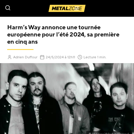
Menu
Harm’s Way annonce une tournée
européenne pour l’été 2024, sa première
en cinq ans
(Mis à jour le
)
Adrien Duffour
24/5/2024
à 12h11
Lecture 1 min.