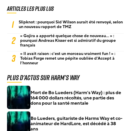
Articles les plus lus
1
Slipknot : pourquoi Sid Wilson aurait été renvoyé, selon
un nouveau rapport de TMZ
« Gojira a apporté quelque chose de nouveau… » :
2
pourquoi Andreas Kisser est si admiratif du groupe
français
« Il avait raison : c’est un morceau vraiment fun ! » :
3
Tobias Forge remet une pépite oubliée d’Accept à
l’honneur
Plus d'actus sur Harm’s Way
Mort de Bo Lueders (Harm’s Way) : plus de
164 000 dollars récoltés, une partie des
dons pour la santé mentale
Bo Lueders, guitariste de Harms Way et co-
animateur de HardLore, est décédé à 38
ans