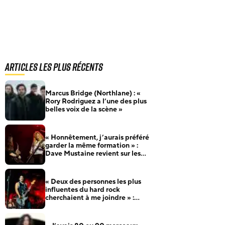
Articles les plus récents
Marcus Bridge (Northlane) : «
Rory Rodriguez a l’une des plus
belles voix de la scène »
« Honnêtement, j’aurais préféré
garder la même formation » :
Dave Mustaine revient sur les
nombreux changements de line-
up de Megadeth
« Deux des personnes les plus
influentes du hard rock
cherchaient à me joindre » :
Robert Trujillo raconte comment
il a rejoint Metallica