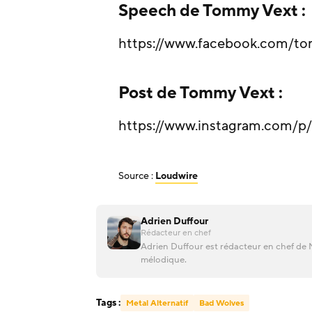
Speech de Tommy Vext :
https://www.facebook.com/to
Post de Tommy Vext :
https://www.instagram.com
Source :
Loudwire
Adrien Duffour
Rédacteur en chef
Adrien Duffour est rédacteur en chef de M
mélodique.
Tags :
Metal Alternatif
Bad Wolves