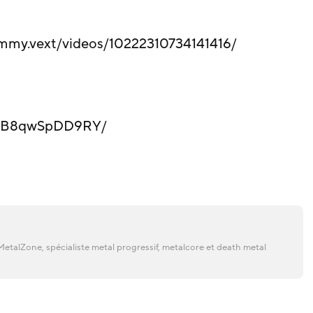
mmy.vext/videos/10222310734141416/
/p/B8qwSpDD9RY/
etalZone, spécialiste metal progressif, metalcore et death metal