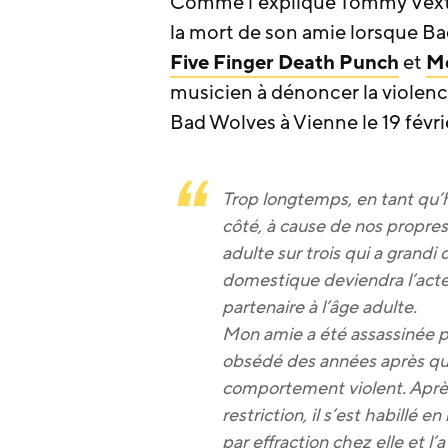
Comme l’explique Tommy Vext da
la mort de son amie lorsque B
Five Finger Death Punch
et
M
musicien à dénoncer la violenc
Bad Wolves à Vienne le 19 févri
Trop longtemps, en tant qu
côté, à cause de nos propres
adulte sur trois qui a grandi 
domestique deviendra l’acte
partenaire à l’âge adulte.
Mon amie a été assassinée pa
obsédé des années après qu’e
comportement violent. Après
restriction, il s’est habillé e
par effraction chez elle et l’