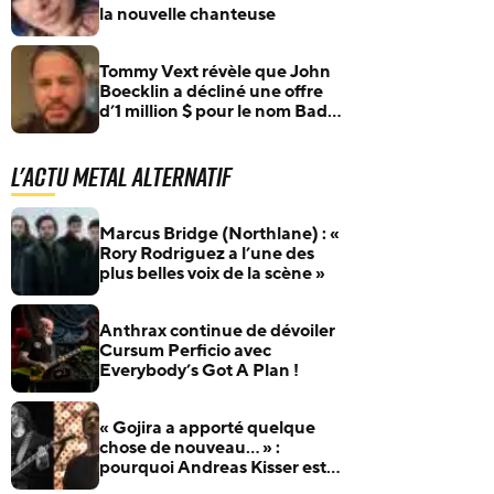
la nouvelle chanteuse
Tommy Vext révèle que John
Boecklin a décliné une offre
d’1 million $ pour le nom Bad
Wolves, et glisse que Javier
Reyes (Animals As Leaders)
L'actu Metal Alternatif
aurait rejoint le groupe
Marcus Bridge (Northlane) : «
Rory Rodriguez a l’une des
plus belles voix de la scène »
Anthrax continue de dévoiler
Cursum Perficio avec
Everybody’s Got A Plan !
« Gojira a apporté quelque
chose de nouveau… » :
pourquoi Andreas Kisser est si
admiratif du groupe français