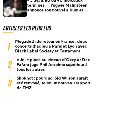
« J’avais 80 ou 90 morceaux
terminés » : Yngwie Malmsteen
annonce son nouvel album et
dévoile Now Or Never
Articles les plus lus
Megadeth de retour en France : deux
1
concerts d’adieu à Paris et Lyon avec
Black Label Society et Testament
« Je le place au-dessus d’Ozzy » : Dez
2
Fafara juge Phil Anselmo supérieur à
tous les autres
Slipknot : pourquoi Sid Wilson aurait
3
été renvoyé, selon un nouveau rapport
de TMZ