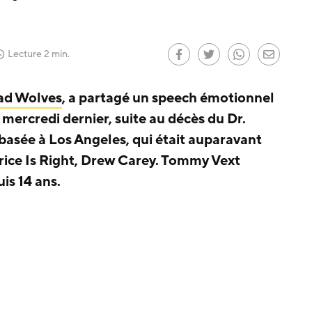
 le
)
Lecture 2 min.
ad Wolves
, a partagé un speech émotionnel
mercredi dernier, suite au décès du Dr.
asée à Los Angeles, qui était auparavant
Price Is Right, Drew Carey. Tommy Vext
is 14 ans.