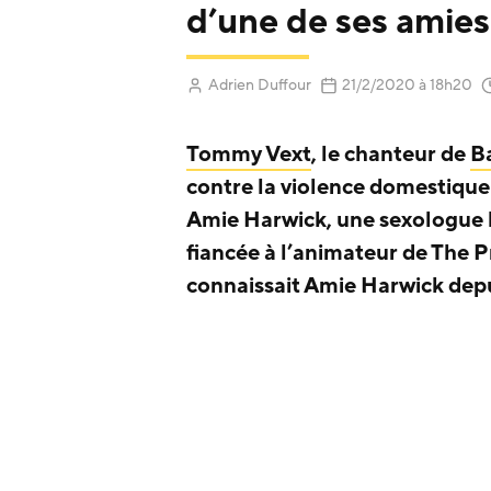
d’une de ses amies
(Mis à jour
Adrien Duffour
21/2/2020
à 18h20
Tommy Vext
, le chanteur de
B
contre la violence domestique 
Amie Harwick, une sexologue b
fiancée à l’animateur de The 
connaissait Amie Harwick depu