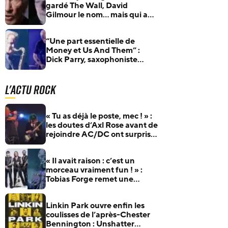
gardé The Wall, David
Gilmour le nom… mais qui a
vraiment gagné ?
“Une part essentielle de
Money et Us And Them” :
Dick Parry, saxophoniste
légendaire de Pink Floyd,
s’est éteint à 83 ans
L'actu Rock
« Tu as déjà le poste, mec ! » :
les doutes d’Axl Rose avant de
rejoindre AC/DC ont surpris
Duff McKagan
« Il avait raison : c’est un
morceau vraiment fun ! » :
Tobias Forge remet une
pépite oubliée d’Accept à
l’honneur
Linkin Park ouvre enfin les
coulisses de l’après-Chester
Bennington : Unshatter