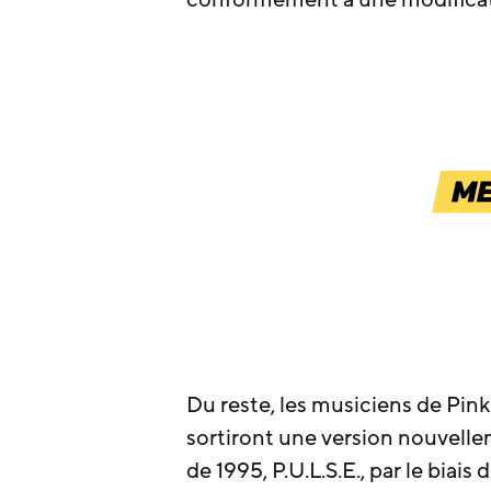
conformément à une modificati
Du reste, les musiciens de Pi
sortiront une version nouvelle
de 1995, P.U.L.S.E., par le biai