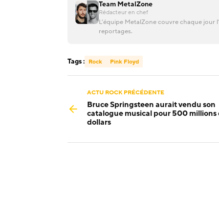
Team MetalZone
Rédacteur en chef
L’équipe MetalZone couvre chaque jour l’
reportages.
Tags :
Rock
Pink Floyd
ACTU ROCK PRÉCÉDENTE
Bruce Springsteen aurait vendu son
catalogue musical pour 500 millions
dollars