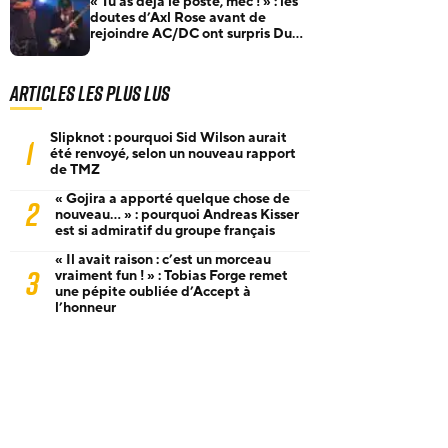
« Tu as déjà le poste, mec ! » : les
doutes d’Axl Rose avant de
rejoindre AC/DC ont surpris Duff
McKagan
Articles les plus lus
Slipknot : pourquoi Sid Wilson aurait
1
été renvoyé, selon un nouveau rapport
de TMZ
« Gojira a apporté quelque chose de
2
nouveau… » : pourquoi Andreas Kisser
est si admiratif du groupe français
« Il avait raison : c’est un morceau
3
vraiment fun ! » : Tobias Forge remet
une pépite oubliée d’Accept à
l’honneur