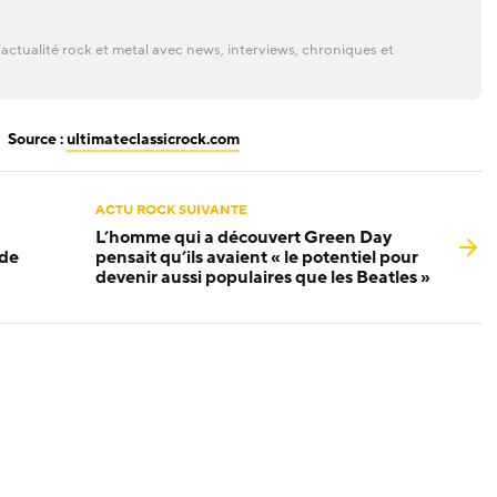
actualité rock et metal avec news, interviews, chroniques et
Source :
ultimateclassicrock.com
ACTU ROCK SUIVANTE
L’homme qui a découvert Green Day
 de
pensait qu’ils avaient « le potentiel pour
devenir aussi populaires que les Beatles »