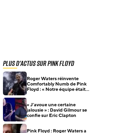
Plus d'actus sur Pink Floyd
Roger Waters réinvente
Comfortably Numb de Pink
Floyd : « Notre équipe était
sous les bombardements
pendant le tournage »
« J’avoue une certaine
jalousie » : David Gilmour se
confie sur Eric Clapton
Pink Floyd : Roger Waters a