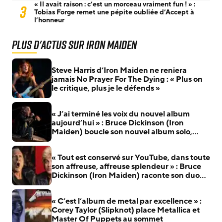
« Il avait raison : c’est un morceau vraiment fun ! » :
3
Tobias Forge remet une pépite oubliée d’Accept à
l’honneur
Plus d'actus sur Iron Maiden
Steve Harris d’Iron Maiden ne reniera
jamais No Prayer For The Dying : « Plus on
le critique, plus je le défends »
« J’ai terminé les voix du nouvel album
aujourd’hui » : Bruce Dickinson (Iron
Maiden) boucle son nouvel album solo,
plusieurs titres arrivent bientôt
« Tout est conservé sur YouTube, dans toute
son affreuse, affreuse splendeur » : Bruce
Dickinson (Iron Maiden) raconte son duo
avec Billie Joe Armstrong (Green Day)
« C’est l’album de metal par excellence » :
Corey Taylor (Slipknot) place Metallica et
Master Of Puppets au sommet