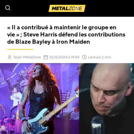
Menu
« Il a contribué à maintenir le groupe en
vie » ; Steve Harris défend les contributions
de Blaze Bayley à Iron Maiden
(Mis à jour le
)
Team MetalZone
22/8/2024
à 11h55
Lecture 2 min.