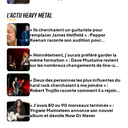
L'actu Heavy Metal
« Ils cherchaient un guitariste pour
remplacer James Hetfield » : Pepper
Keenan raconte son audition pour
Metallica
« Honnêtement, j’aurais préféré garder la
même formation » : Dave Mustaine revient
sur les nombreux changements de line-up
de Megadeth
« Deux des personnes les plus influentes du
hard rock cherchaient à me joindre » :
Robert Trujillo raconte comment il a rejoint
Metallica
« J’avais 80 ou 90 morceaux terminés » :
Yngwie Malmsteen annonce son nouvel
album et dévoile Now Or Never