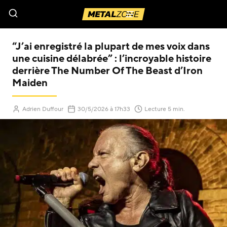
Menu
“J’ai enregistré la plupart de mes voix dans
une cuisine délabrée” : l’incroyable histoire
derrière The Number Of The Beast d’Iron
Maiden
(Mis à jour le
)
Adrien Duffour
30/5/2026
à 17h33
Lecture 5 min.