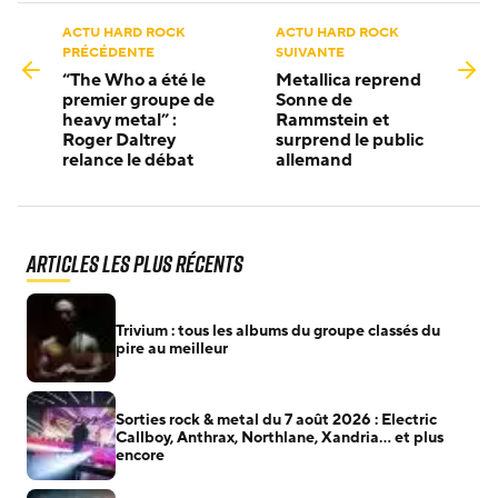
ACTU HARD ROCK
ACTU HARD ROCK
PRÉCÉDENTE
SUIVANTE
“The Who a été le
Metallica reprend
premier groupe de
Sonne de
heavy metal” :
Rammstein et
Roger Daltrey
surprend le public
relance le débat
allemand
Articles les plus récents
Trivium : tous les albums du groupe classés du
pire au meilleur
Sorties rock & metal du 7 août 2026 : Electric
Callboy, Anthrax, Northlane, Xandria… et plus
encore