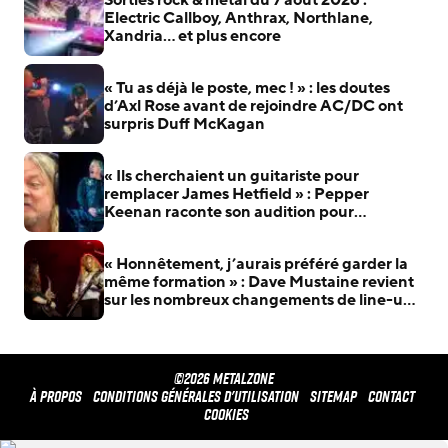
Electric Callboy, Anthrax, Northlane,
Xandria… et plus encore
« Tu as déjà le poste, mec ! » : les doutes
d’Axl Rose avant de rejoindre AC/DC ont
surpris Duff McKagan
« Ils cherchaient un guitariste pour
remplacer James Hetfield » : Pepper
Keenan raconte son audition pour
Metallica
« Honnêtement, j’aurais préféré garder la
même formation » : Dave Mustaine revient
sur les nombreux changements de line-up
de Megadeth
©2026 METALZONE
À propos
Conditions générales d'utilisation
Sitemap
Contact
Cookies