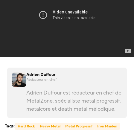
Adrien Duffour
Rédacteur en chef
Adrien Duffour est rédacteur en chef de
MetalZone, spécialiste metal progressif,
metalcore et death metal mélodique.
Tags :
Hard Rock
Heavy Metal
Metal Progressif
Iron Maiden