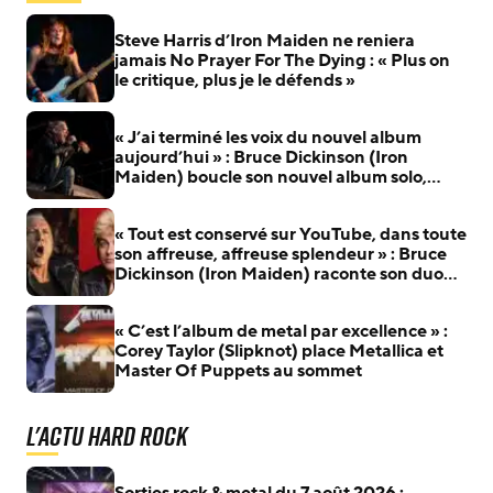
Steve Harris d’Iron Maiden ne reniera
jamais No Prayer For The Dying : « Plus on
le critique, plus je le défends »
« J’ai terminé les voix du nouvel album
aujourd’hui » : Bruce Dickinson (Iron
Maiden) boucle son nouvel album solo,
plusieurs titres arrivent bientôt
« Tout est conservé sur YouTube, dans toute
son affreuse, affreuse splendeur » : Bruce
Dickinson (Iron Maiden) raconte son duo
avec Billie Joe Armstrong (Green Day)
« C’est l’album de metal par excellence » :
Corey Taylor (Slipknot) place Metallica et
Master Of Puppets au sommet
L'actu Hard Rock
Sorties rock & metal du 7 août 2026 :