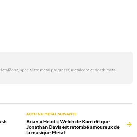
etalZone, spécialiste metal progressif, metalcore et death metal
ACTU NU METAL SUIVANTE
ush
Brian « Head » Welch de Korn dit que
Jonathan Davis est retombé amoureux de
la musique Metal