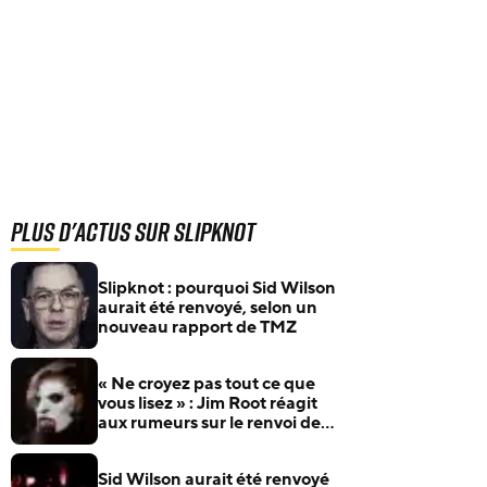
Plus d'actus sur Slipknot
Slipknot : pourquoi Sid Wilson
aurait été renvoyé, selon un
nouveau rapport de TMZ
« Ne croyez pas tout ce que
vous lisez » : Jim Root réagit
aux rumeurs sur le renvoi de
Sid Wilson de Slipknot
Sid Wilson aurait été renvoyé