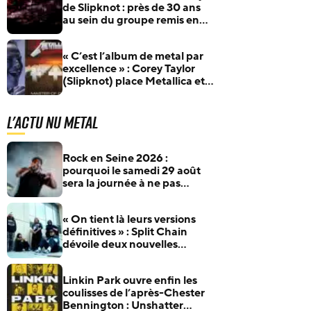
de Slipknot : près de 30 ans
au sein du groupe remis en
question
« C’est l’album de metal par
excellence » : Corey Taylor
(Slipknot) place Metallica et
Master Of Puppets au
sommet
L'actu Nu Metal
Rock en Seine 2026 :
pourquoi le samedi 29 août
sera la journée à ne pas
manquer pour les fans de
rock et de metal
« On tient là leurs versions
définitives » : Split Chain
dévoile deux nouvelles
collaborations pour
motionblur [DELUXE]
Linkin Park ouvre enfin les
coulisses de l’après-Chester
Bennington : Unshatter