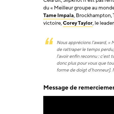
Cela dit, Slipknot n’est pas ren
du « Meilleur groupe au monde
Tame Impala
, Brockhampton, T
victoire,
Corey Taylor
, le leade
Nous apprécions l’award, « M
de rattraper le temps perdu, 
l’avoir enfin reconnu : c’est
donc plus pour vous que tout
forme de doigt d’honneur]. M
Message de remerciement