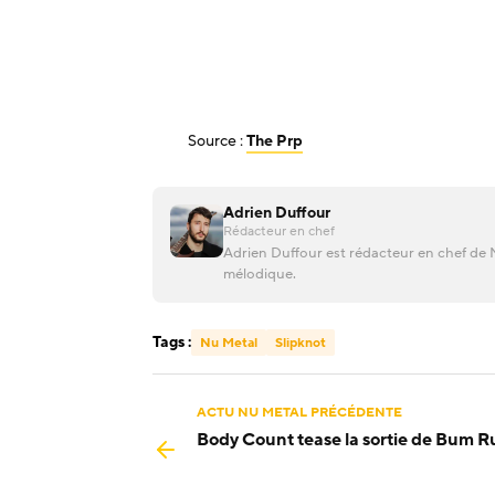
Source :
The Prp
Adrien Duffour
Rédacteur en chef
Adrien Duffour est rédacteur en chef de M
mélodique.
Tags :
Nu Metal
Slipknot
ACTU NU METAL PRÉCÉDENTE
Body Count tease la sortie de Bum R