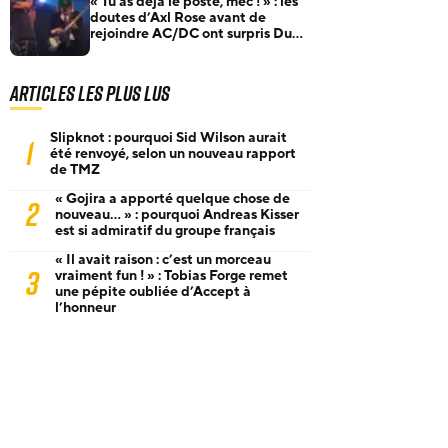
« Tu as déjà le poste, mec ! » : les
doutes d’Axl Rose avant de
rejoindre AC/DC ont surpris Duff
McKagan
Articles les plus lus
Slipknot : pourquoi Sid Wilson aurait
1
été renvoyé, selon un nouveau rapport
de TMZ
« Gojira a apporté quelque chose de
2
nouveau… » : pourquoi Andreas Kisser
est si admiratif du groupe français
« Il avait raison : c’est un morceau
3
vraiment fun ! » : Tobias Forge remet
une pépite oubliée d’Accept à
l’honneur