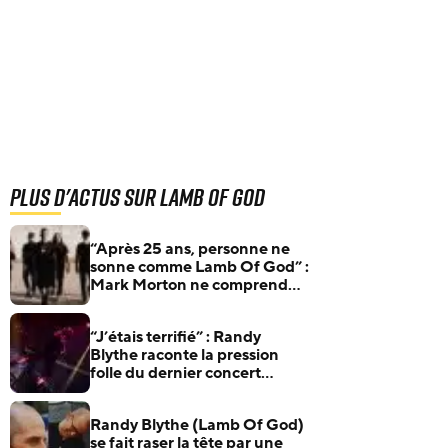
Plus d'actus sur Lamb Of God
“Après 25 ans, personne ne
sonne comme Lamb Of God” :
Mark Morton ne comprend
toujours pas pourquoi
“J’étais terrifié” : Randy
Blythe raconte la pression
folle du dernier concert
d’Ozzy Osbourne
Randy Blythe (Lamb Of God)
se fait raser la tête par une