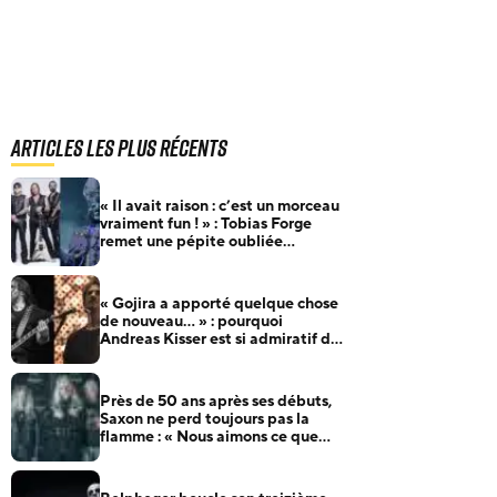
Articles les plus récents
« Il avait raison : c’est un morceau
vraiment fun ! » : Tobias Forge
remet une pépite oubliée
d’Accept à l’honneur
« Gojira a apporté quelque chose
de nouveau… » : pourquoi
Andreas Kisser est si admiratif du
groupe français
Près de 50 ans après ses débuts,
Saxon ne perd toujours pas la
flamme : « Nous aimons ce que
nous faisons »