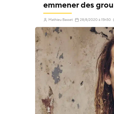
emmener des grou
(Mis à jou
Mathieu Basset
28/8/2020
à 15h50