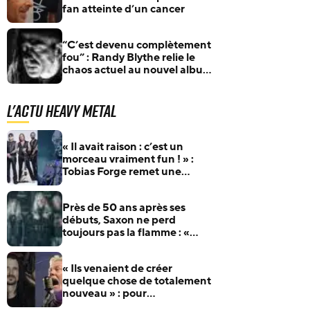
fan atteinte d’un cancer
“C’est devenu complètement
fou” : Randy Blythe relie le
chaos actuel au nouvel album
de Lamb Of God
L'actu Heavy Metal
« Il avait raison : c’est un
morceau vraiment fun ! » :
Tobias Forge remet une
pépite oubliée d’Accept à
l’honneur
Près de 50 ans après ses
débuts, Saxon ne perd
toujours pas la flamme : «
Nous aimons ce que nous
faisons »
« Ils venaient de créer
quelque chose de totalement
nouveau » : pour
l’anniversaire de James