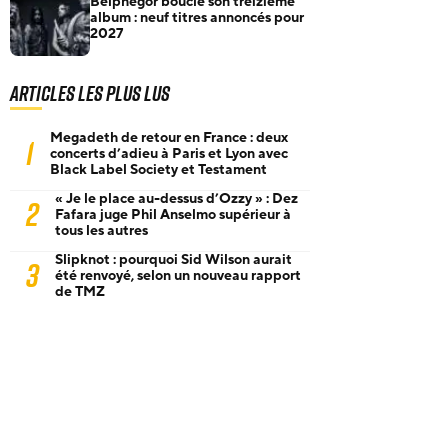
Belphegor boucle son treizième
album : neuf titres annoncés pour
2027
Articles les plus lus
Megadeth de retour en France : deux
1
concerts d’adieu à Paris et Lyon avec
Black Label Society et Testament
« Je le place au-dessus d’Ozzy » : Dez
2
Fafara juge Phil Anselmo supérieur à
tous les autres
Slipknot : pourquoi Sid Wilson aurait
3
été renvoyé, selon un nouveau rapport
de TMZ