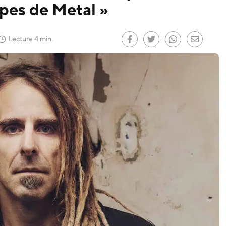
pes de Metal »
r le
)
Lecture 4 min.