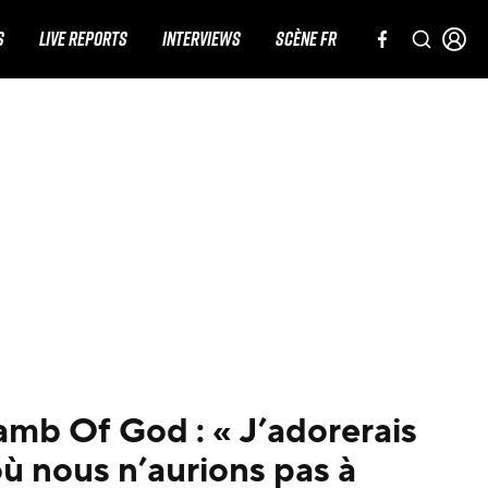
S
LIVE REPORTS
INTERVIEWS
SCÈNE FR
mb Of God : « J’adorerais
où nous n’aurions pas à