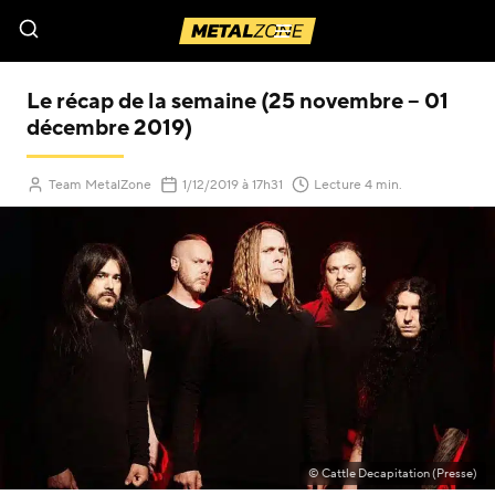
Menu
Le récap de la semaine (25 novembre – 01
décembre 2019)
(Mis à jour le
)
Team MetalZone
1/12/2019
à 17h31
Lecture 4 min.
© Cattle Decapitation (Presse)